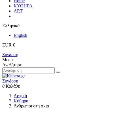
Home
ΚΥΘΗΡΑ
ART
Ελληνικά
English
EUR €
Σύνδεση
Menu
Αναζήτηση
Σύνδεση
0
Καλάθι:
Αρχική
Κύθηρα
Άνθρωποι στη σκιά