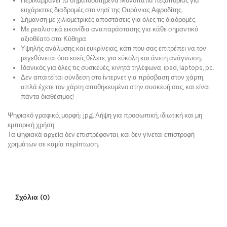
Περιλαμβάνει τα σηματοδοτημένα Μονοπάτια πεζοπορίας για
ευχάριστες διαδρομές στο νησί της Ουράνιας Αφροδίτης.
Σήμανση με χιλιομετρικές αποστάσεις για όλες τις διαδρομές.
Με ρεαλιστικά εικονίδια αναπαράστασης για κάθε σημαντικό
αξιοθέατο στα Κύθηρα.
Υψηλής ανάλυσης και ευκρίνειας, κάτι που σας επιτρέπει να τον
μεγεθύνεται όσο εσείς θέλετε, για εύκολη και άνετη ανάγνωση.
Ιδανικός για όλες τις συσκευές, κινητά τηλέφωνα, ipad, laptops, pc.
Δεν απαιτείται σύνδεση στο ίντερνετ για πρόσβαση στον χάρτη,
απλά έχετε τον χάρτη αποθηκευμένο στην συσκευή σας, και είναι
πάντα διαθέσιμος!
Ψηφιακό γραφικό, μορφή: jpg. Λήψη για προσωπική, ιδιωτική και μη
εμπορική χρήση.
Τα ψηφιακά αρχεία δεν επιστρέφονται, και δεν γίνεται επιστροφή
χρημάτων σε καμία περίπτωση.
Σχόλια (0)